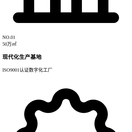
NO.01
50
万㎡
现代化生产基地
ISO9001认证数字化工厂