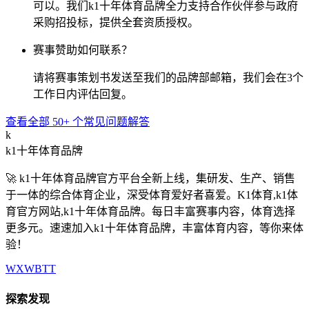
可以。我们k1十年体育品牌全力支持合作伙伴参与政府
采购招投标，提供全套资质授权。
赛事赞助如何联系？
请将赛事策划书发送至我们的品牌部邮箱，我们会在3个
工作日内评估回复。
查看全部 50+ 个常见问题解答
k
k1十年体育品牌
🚀 k1十年体育品牌官方平台全新上线，集研发、生产、销售
于一体的综合体育企业，深受体育爱好者喜爱。K1体育,k1体
育官方网站,k1十年体育品牌。每日丰富赛事内容，体育选择
更多元。速速加入k1十年体育品牌，丰富体育内容，等你来体
验！
WX
WB
TT
探索发现