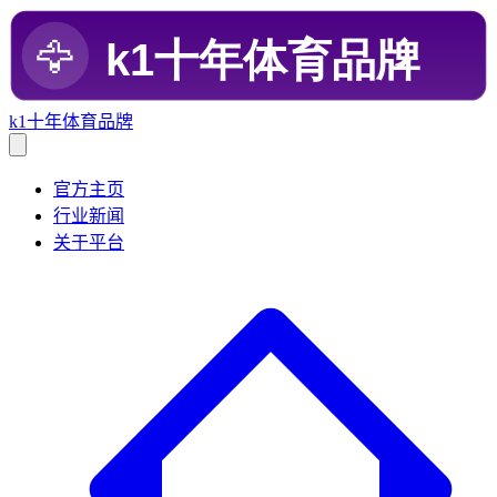
k1十年体育品牌
官方主页
行业新闻
关于平台